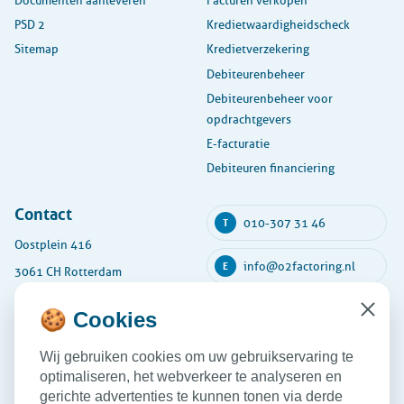
Documenten aanleveren
Facturen verkopen
PSD 2
Kredietwaardigheidscheck
Sitemap
Kredietverzekering
Debiteurenbeheer
Debiteurenbeheer voor
opdrachtgevers
E-facturatie
Debiteuren financiering
Contact
010-307 31 46
T
Oostplein 416
info@o2factoring.nl
E
3061 CH Rotterdam
KVK: 54135591
🍪 Cookies
Close
Maandag
08:30 - 17:30
Wij gebruiken cookies om uw gebruikservaring te
Dinsdag
08:30 - 17:30
optimaliseren, het webverkeer te analyseren en
Woensdag
08:30 - 17:30
gerichte advertenties te kunnen tonen via derde