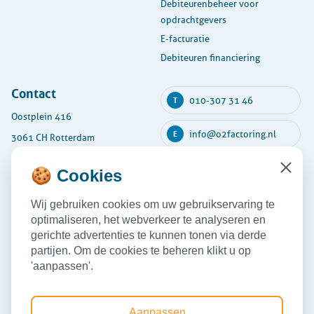
Debiteurenbeheer voor
opdrachtgevers
E-facturatie
Debiteuren financiering
Contact
010-307 31 46
T
Oostplein 416
info@o2factoring.nl
E
3061 CH Rotterdam
KVK: 54135591
🍪 Cookies
Close
Maandag
08:30 - 17:30
Wij gebruiken cookies om uw gebruikservaring te
Dinsdag
08:30 - 17:30
optimaliseren, het webverkeer te analyseren en
Woensdag
08:30 - 17:30
gerichte advertenties te kunnen tonen via derde
partijen. Om de cookies te beheren klikt u op
Donderdag
08:30 - 17:30
'aanpassen'.
Vrijdag
08:30 - 17:30
Aanpassen