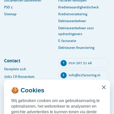
Documenten aanleveren
Facturen verkopen
PSD 2
Kredietwaardigheidscheck
Sitemap
Kredietverzekering
Debiteurenbeheer
Debiteurenbeheer voor
opdrachtgevers
E-facturatie
Debiteuren financiering
Contact
010-307 31 46
T
Oostplein 416
info@o2factoring.nl
E
3061 CH Rotterdam
KVK: 54135591
🍪 Cookies
Close
Maandag
08:30 - 17:30
Wij gebruiken cookies om uw gebruikservaring te
Dinsdag
08:30 - 17:30
optimaliseren, het webverkeer te analyseren en
Woensdag
08:30 - 17:30
gerichte advertenties te kunnen tonen via derde