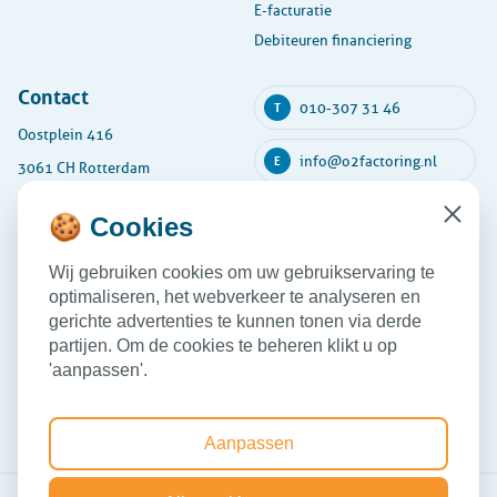
E-facturatie
Debiteuren financiering
Contact
010-307 31 46
T
Oostplein 416
info@o2factoring.nl
E
3061 CH Rotterdam
KVK: 54135591
🍪 Cookies
Close
Maandag
08:30 - 17:30
Wij gebruiken cookies om uw gebruikservaring te
Dinsdag
08:30 - 17:30
optimaliseren, het webverkeer te analyseren en
Woensdag
08:30 - 17:30
gerichte advertenties te kunnen tonen via derde
partijen. Om de cookies te beheren klikt u op
Donderdag
08:30 - 17:30
'aanpassen'.
Vrijdag
08:30 - 17:30
Aanpassen