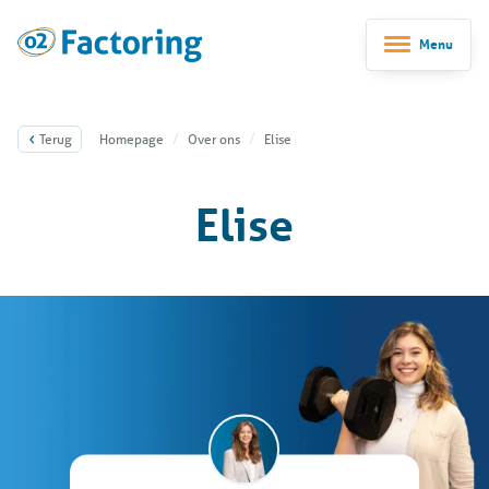
Menu
Terug
Homepage
Over ons
Elise
Elise