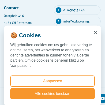
Contact
010-307 31 46
T
Oostplein 416
info@o2factoring.nl
E
3061 CH Rotterdam
KVK: 54135591
🍪 Cookies
Close
Maandag
08:30 - 17:30
Wij gebruiken cookies om uw gebruikservaring te
Dinsdag
08:30 - 17:30
optimaliseren, het webverkeer te analyseren en
Woensdag
08:30 - 17:30
gerichte advertenties te kunnen tonen via derde
partijen. Om de cookies te beheren klikt u op
Donderdag
08:30 - 17:30
'aanpassen'.
Vrijdag
08:30 - 17:30
Aanpassen
Alle cookies toestaan
o2Factoring
Privacy
Cookies
2026 ©
disclaimer