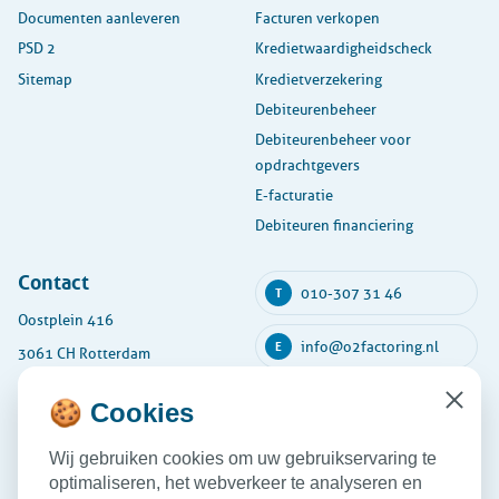
Documenten aanleveren
Facturen verkopen
PSD 2
Kredietwaardigheidscheck
Sitemap
Kredietverzekering
Debiteurenbeheer
Debiteurenbeheer voor
opdrachtgevers
E-facturatie
Debiteuren financiering
Contact
010-307 31 46
T
Oostplein 416
info@o2factoring.nl
E
3061 CH Rotterdam
KVK: 54135591
🍪 Cookies
Close
Maandag
08:30 - 17:30
Wij gebruiken cookies om uw gebruikservaring te
Dinsdag
08:30 - 17:30
optimaliseren, het webverkeer te analyseren en