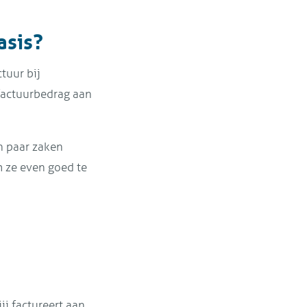
asis?
ctuur bij
 factuurbedrag aan
n paar zaken
m ze even goed te
ij factureert aan