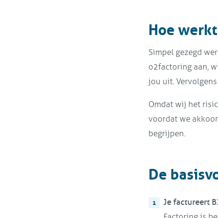
Hoe werkt 
Simpel gezegd werkt
o2factoring aan, w
jou uit. Vervolgens
Omdat wij het risi
voordat we akkoord
begrijpen.
De basisvo
Je factureert B
Factoring is be