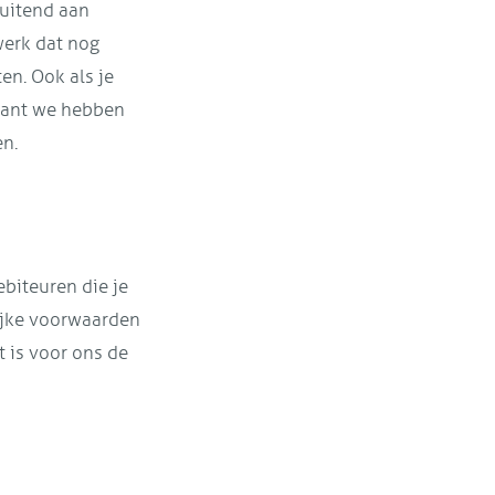
sluitend aan
 werk dat nog
en. Ook als je
 want we hebben
en.
ebiteuren die je
lijke voorwaarden
 is voor ons de