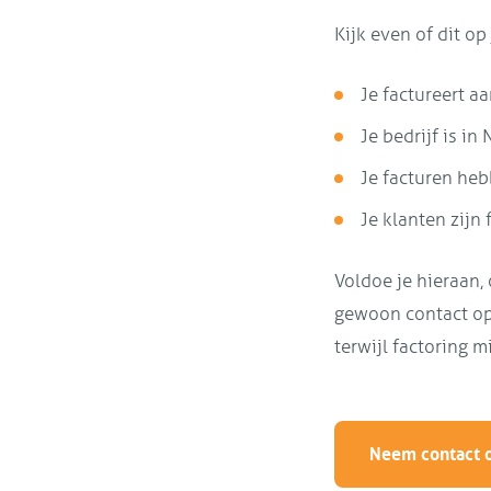
Kijk even of dit op
Je factureert a
Je bedrijf is i
Je facturen heb
Je klanten zijn 
Voldoe je hieraan,
gewoon contact op.
terwijl factoring m
Neem contact 