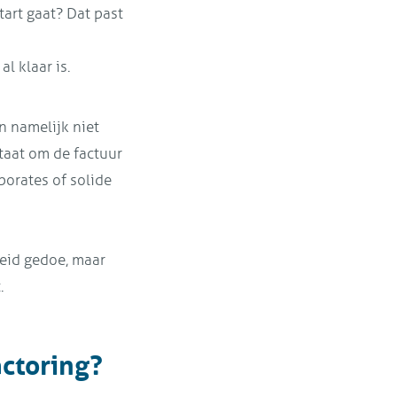
tart gaat? Dat past
l klaar is.
n namelijk niet
staat om de factuur
porates of solide
reid gedoe, maar
.
actoring?