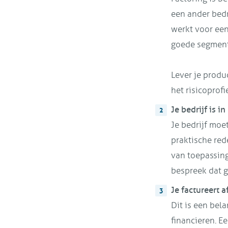
een ander bedri
werkt voor een 
goede segment
Lever je produ
het risicoprof
Je bedrijf is i
Je bedrijf moe
praktische red
van toepassing
bespreek dat 
Je factureert 
Dit is een bel
financieren. E