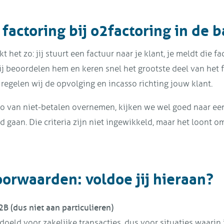
factoring bij o2factoring in de b
 het zo: jij stuurt een factuur naar je klant, je meldt die fa
ij beoordelen hem en keren snel het grootste deel van het
 regelen wij de opvolging en incasso richting jouw klant.
co van niet-betalen overnemen, kijken we wel goed naar ee
 gaan. Die criteria zijn niet ingewikkeld, maar het loont o
orwaarden: voldoe jij hieraan?
2B (dus niet aan particulieren)
doeld voor zakelijke transacties, dus voor situaties waarin j