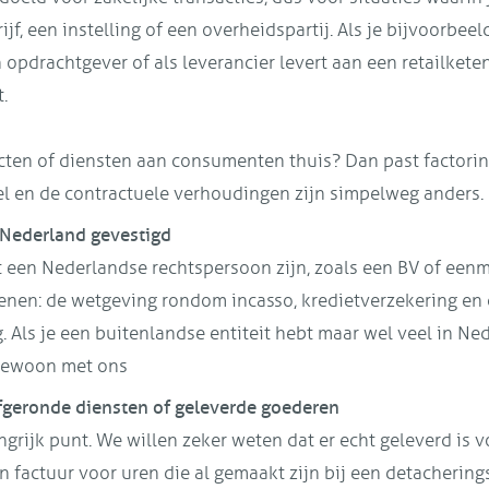
jf, een instelling of een overheidspartij. Als je bijvoorbeel
opdrachtgever of als leverancier levert aan een retailketen,
.
cten of diensten aan consumenten thuis? Dan past factoring
iel en de contractuele verhoudingen zijn simpelweg anders.
n Nederland gevestigd
t een Nederlandse rechtspersoon zijn, zoals een BV of een
enen: de wetgeving rondom incasso, kredietverzekering en c
. Als je een buitenlandse entiteit hebt maar wel veel in Ned
gewoon met ons
afgeronde diensten of geleverde goederen
angrijk punt. We willen zeker weten dat er echt geleverd is 
en factuur voor uren die al gemaakt zijn bij een detacherin