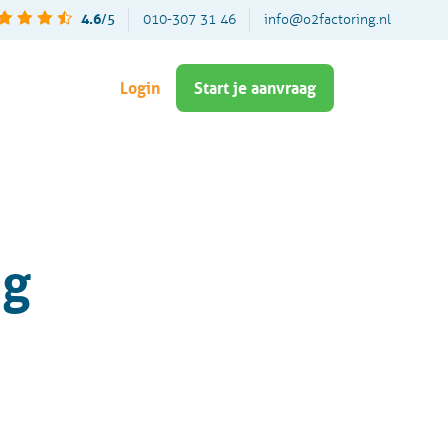
4.6
/5
010-307 31 46
info@o2factoring.nl
Login
Start je aanvraag
ng