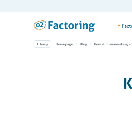
+
Fact
Terug
Homepage
Blog
Kom ik in aanmerking vo
K