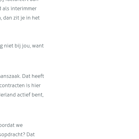
d als interimmer
 dan zit je in het
 niet bij jou, want
manszaak. Dat heeft
ontracten is hier
erland actief bent,
voordat we
gsopdracht? Dat