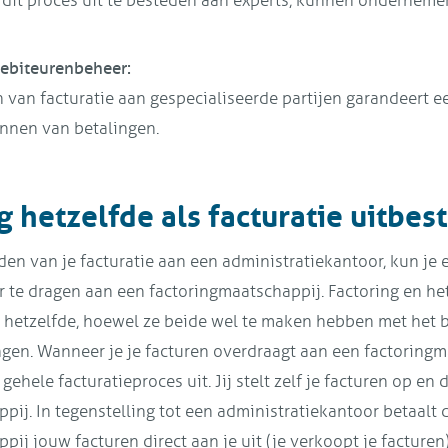
dit proces uit te besteden aan experts, kunnen ondernemer
debiteurenbeheer:
 van facturatie aan gespecialiseerde partijen garandeert e
innen van betalingen.
ng hetzelfde als facturatie uitbe
den van je facturatie aan een administratiekantoor, kun je 
r te dragen aan een factoringmaatschappij. Factoring en he
iet hetzelfde, hoewel ze beide wel te maken hebben met het
ngen. Wanneer je je facturen overdraagt aan een factoringm
gehele facturatieproces uit. Jij stelt zelf je facturen op en 
pij. In tegenstelling tot een administratiekantoor betaalt 
ij jouw facturen direct aan je uit (je verkoopt je facturen)