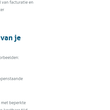
 van facturatie en
ter
 van je
orbeelden:
 openstaande
s met beperkte