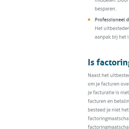
middelen. Door 
besparen.
Professioneel 
Het uitbesteden
aanpak bij het 
Is factori
Naast het uitbeste
om je facturen ove
je facturatie is n
facturen en betali
besteed je niet het 
factoringmaatschap
factoringmaatschapp