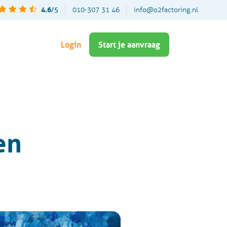
4.6
/5
010-307 31 46
info@o2factoring.nl
Login
Start je aanvraag
en