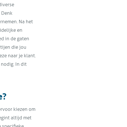
diverse
. Denk
dernemen. Na het
idelijke en
ed in de gaten
tijen die jou
ze naar je klant.
odig. In dit
e?
ervoor kiezen om
gint altijd met
 specifieke