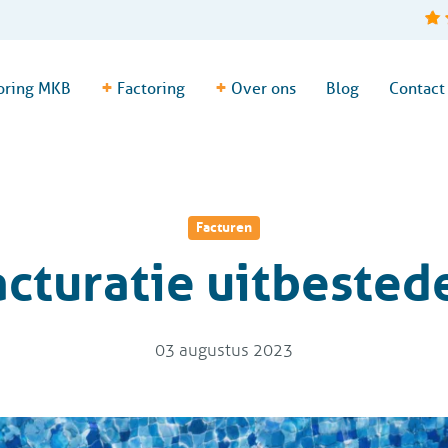
+
+
oring MKB
Factoring
Over ons
Blog
Contact
Facturen
acturatie uitbested
03 augustus 2023