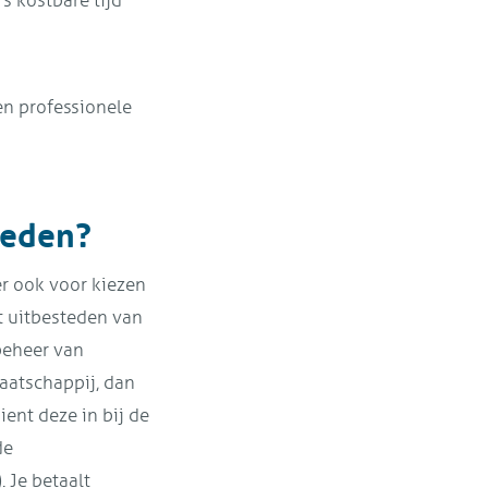
s kostbare tijd
en professionele
steden?
er ook voor kiezen
t uitbesteden van
 beheer van
aatschappij, dan
dient deze in bij de
de
. Je betaalt