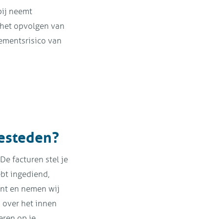
pij neemt
 het opvolgen van
sementsrisico van
besteden?
De facturen stel je
ebt ingediend,
lant en nemen wij
 over het innen
eren op je