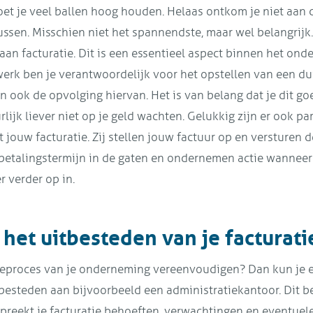
t je veel ballen hoog houden. Helaas ontkom je niet aan 
ussen. Misschien niet het spannendste, maar wel belangrijk
aan facturatie. Dit is een essentieel aspect binnen het on
erk ben je verantwoordelijk voor het opstellen van een du
n ook de opvolging hiervan. Het is van belang dat je dit go
rlijk liever niet op je geld wachten. Gelukkig zijn er ook par
jouw facturatie. Zij stellen jouw factuur op en versturen de
etalingstermijn in de gaten en ondernemen actie wanneer n
r verder op in.
het uitbesteden van je facturati
atieproces van je onderneming vereenvoudigen? Dan kun je 
e besteden aan bijvoorbeeld een administratiekantoor. Dit be
spreekt je facturatie behoeften, verwachtingen en eventuele