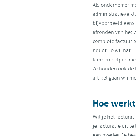
Als ondernemer moe
administratieve kl
bijvoorbeeld eens 
afronden van het w
complete factuur e
houdt. Je wil natuu
kunnen helpen met 
Ze houden ook de b
artikel gaan wij hie
Hoe werkt 
Wil je het factur
je facturatie uit t
een overleg. Je be