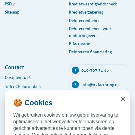
PSD 2
Kredietwaardigheidscheck
Sitemap
Kredietverzekering
Debiteurenbeheer
Debiteurenbeheer voor
opdrachtgevers
E-facturatie
Debiteuren financiering
Contact
010-307 31 46
T
Oostplein 416
info@o2factoring.nl
E
3061 CH Rotterdam
KVK: 54135591
🍪 Cookies
Close
Maandag
08:30 - 17:30
Wij gebruiken cookies om uw gebruikservaring te
Dinsdag
08:30 - 17:30
optimaliseren, het webverkeer te analyseren en
Woensdag
08:30 - 17:30
gerichte advertenties te kunnen tonen via derde
partijen. Om de cookies te beheren klikt u op