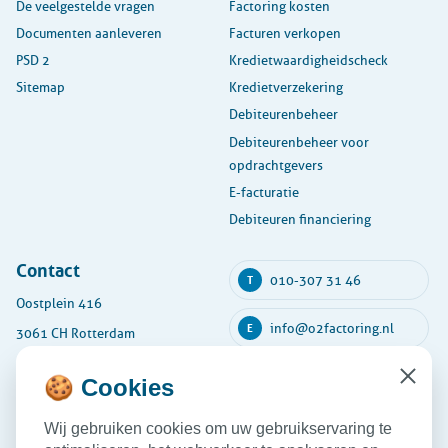
De veelgestelde vragen
Factoring kosten
Documenten aanleveren
Facturen verkopen
PSD 2
Kredietwaardigheidscheck
Sitemap
Kredietverzekering
Debiteurenbeheer
Debiteurenbeheer voor
opdrachtgevers
E-facturatie
Debiteuren financiering
Contact
010-307 31 46
T
Oostplein 416
info@o2factoring.nl
E
3061 CH Rotterdam
KVK: 54135591
🍪 Cookies
Close
Maandag
08:30 - 17:30
Wij gebruiken cookies om uw gebruikservaring te
Dinsdag
08:30 - 17:30