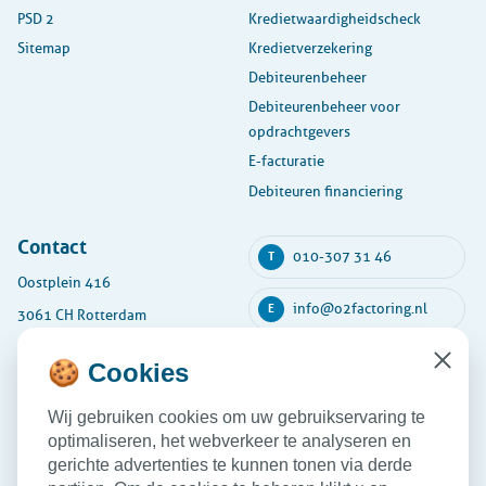
PSD 2
Kredietwaardigheidscheck
Sitemap
Kredietverzekering
Debiteurenbeheer
Debiteurenbeheer voor
opdrachtgevers
E-facturatie
Debiteuren financiering
Contact
010-307 31 46
T
Oostplein 416
info@o2factoring.nl
E
3061 CH Rotterdam
KVK: 54135591
🍪 Cookies
Close
Maandag
08:30 - 17:30
Wij gebruiken cookies om uw gebruikservaring te
Dinsdag
08:30 - 17:30
optimaliseren, het webverkeer te analyseren en
Woensdag
08:30 - 17:30
gerichte advertenties te kunnen tonen via derde