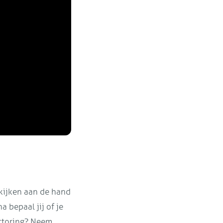
ekijken aan de hand
a bepaal jij of je
actoring? Neem