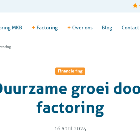
+
+
oring MKB
Factoring
Over ons
Blog
Contact
ctoring
Financiering
Duurzame groei doo
factoring
16 april 2024