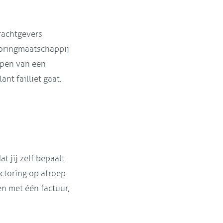
rachtgevers
toringmaatschappij
lopen van een
nt failliet gaat.
t jij zelf bepaalt
actoring op afroep
en met één factuur,