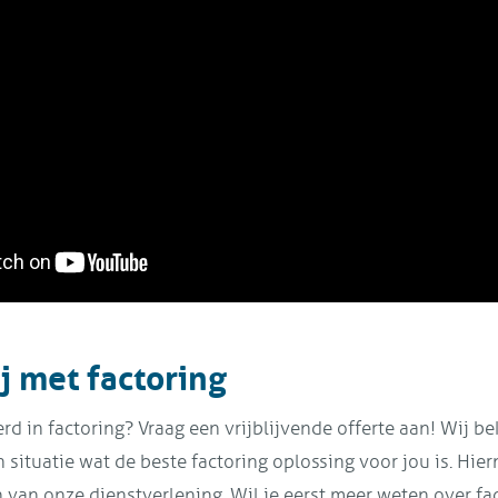
ij met factoring
erd in factoring? Vraag een vrijblijvende offerte aan! Wij b
 situatie wat de beste factoring oplossing voor jou is. Hiern
 van onze dienstverlening. Wil je eerst meer weten over f