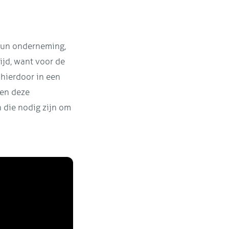
 hun onderneming,
ijd, want voor de
 hierdoor in een
gen deze
 die nodig zijn om