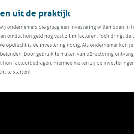
n uit de praktijk
wij ondernemers die graag een investering willen doen in
en omdat hun geld nog vast zit in facturen. Toch dringt de t
we opdracht is de investering nodig. Als ondernemer kun je
t belanden. Door gebruik te maken van o2Factoring ontvan
 hun factuurbedragen. Hiermee maken zij de investeringen
t te starten!