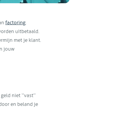
van
factoring
.
worden uitbetaald.
mijn met je klant.
an jouw
geld niet ‘’vast’’
 door en beland je