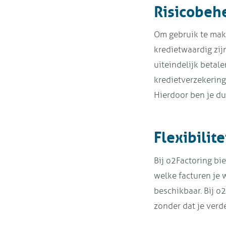
Risicobeh
Om gebruik te make
kredietwaardig zij
uiteindelijk betal
kredietverzekering.
Hierdoor ben je du
Flexibilit
Bij o2Factoring bie
welke facturen je w
beschikbaar. Bij o
zonder dat je verde