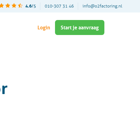
4.6
/5
010-307 31 46
info@o2factoring.nl
Login
Start je aanvraag
r