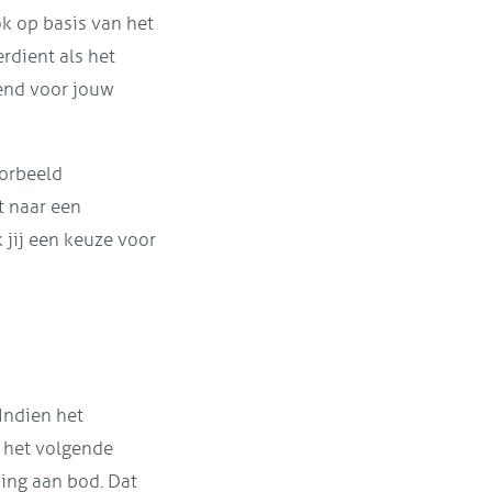
k op basis van het
rdient als het
end voor jouw
oorbeeld
t naar een
k jij een keuze voor
Indien het
r het volgende
ding aan bod. Dat