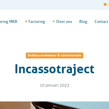
+
+
oring MKB
Factoring
Over ons
Blog
Contact
Debiteurenbeheer & administratie
Incassotraject
10 januari 2023