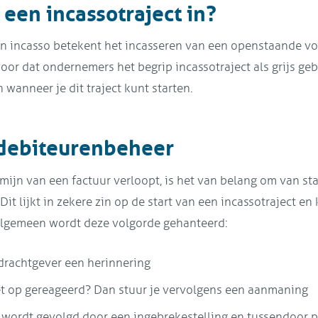
een incassotraject in?
en incasso betekent het incasseren van een openstaande vor
voor dat ondernemers het begrip incassotraject als grijs geb
n wanneer je dit traject kunt starten.
 debiteurenbeheer
rmijn van een factuur verloopt, is het van belang om van sta
. Dit lijkt in zekere zin op de start van een incassotraject en
algemeen wordt deze volgorde gehanteerd:
pdrachtgever een herinnering
et op gereageerd? Dan stuur je vervolgens een aanmaning
ordt gevolgd door een ingebrekestelling en tussendoor pr