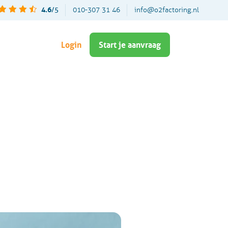
4.6
/5
010-307 31 46
info@o2factoring.nl
Login
Start je aanvraag