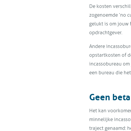
De kosten verschi
zogenoemde ‘no cur
gelukt is om jouw
opdrachtgever.
Andere incassobure
opstartkosten of d
incassobureau om je
een bureau die het 
Geen beta
Het kan voorkomen 
minnelijke incasso
traject genaamd: he