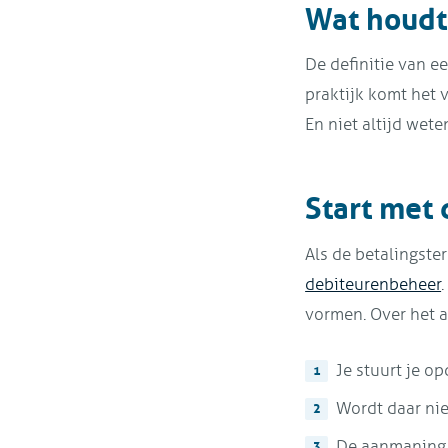
Wat houdt 
De definitie van e
praktijk komt het 
En niet altijd wete
Start met
Als de betalingste
debiteurenbeheer
vormen. Over het 
Je stuurt je o
Wordt daar ni
De aanmaning w