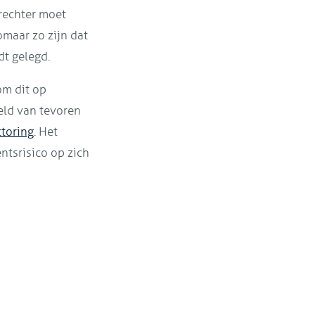
 rechter moet
omaar zo zijn dat
dt gelegd.
om dit op
eld van tevoren
ctoring
. Het
ntsrisico op zich