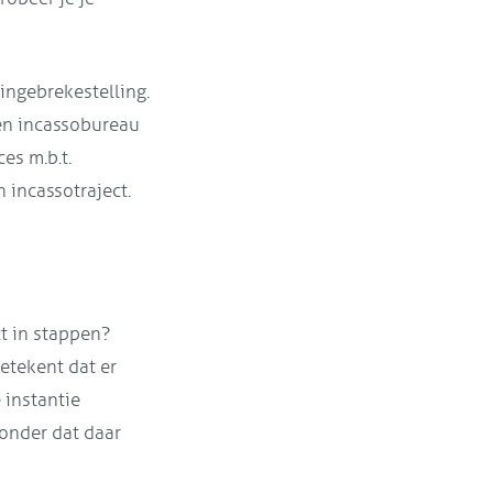
 ingebrekestelling.
een incassobureau
es m.b.t.
 incassotraject.
t in stappen?
betekent dat er
 instantie
Zonder dat daar