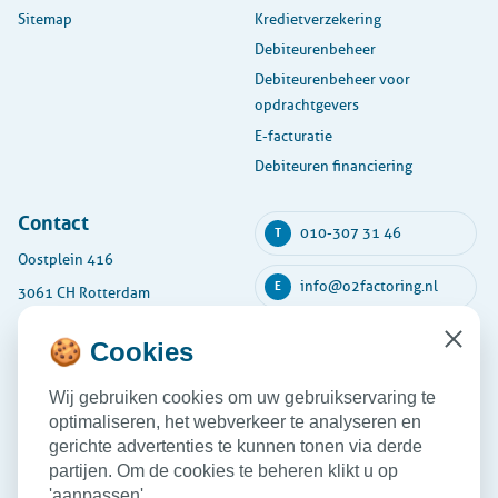
Sitemap
Kredietverzekering
Debiteurenbeheer
Debiteurenbeheer voor
opdrachtgevers
E-facturatie
Debiteuren financiering
Contact
010-307 31 46
T
Oostplein 416
info@o2factoring.nl
E
3061 CH Rotterdam
KVK: 54135591
🍪 Cookies
Close
Maandag
08:30 - 17:30
Wij gebruiken cookies om uw gebruikservaring te
Dinsdag
08:30 - 17:30
optimaliseren, het webverkeer te analyseren en
Woensdag
08:30 - 17:30
gerichte advertenties te kunnen tonen via derde
partijen. Om de cookies te beheren klikt u op
Donderdag
08:30 - 17:30
'aanpassen'.