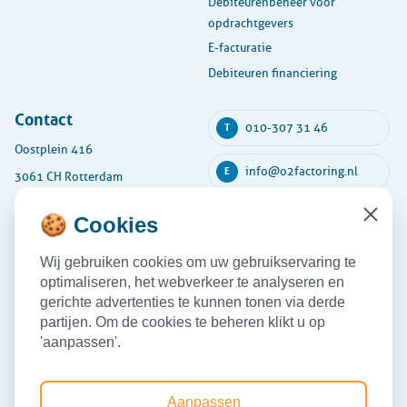
Debiteurenbeheer voor
opdrachtgevers
E-facturatie
Debiteuren financiering
Contact
010-307 31 46
T
Oostplein 416
info@o2factoring.nl
E
3061 CH Rotterdam
KVK: 54135591
🍪 Cookies
Close
Maandag
08:30 - 17:30
Wij gebruiken cookies om uw gebruikservaring te
Dinsdag
08:30 - 17:30
optimaliseren, het webverkeer te analyseren en
Woensdag
08:30 - 17:30
gerichte advertenties te kunnen tonen via derde
partijen. Om de cookies te beheren klikt u op
Donderdag
08:30 - 17:30
'aanpassen'.
Vrijdag
08:30 - 17:30
Aanpassen