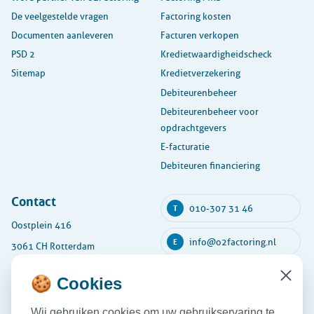
De veelgestelde vragen
Factoring kosten
Documenten aanleveren
Facturen verkopen
PSD 2
Kredietwaardigheidscheck
Sitemap
Kredietverzekering
Debiteurenbeheer
Debiteurenbeheer voor
opdrachtgevers
E-facturatie
Debiteuren financiering
Contact
010-307 31 46
T
Oostplein 416
info@o2factoring.nl
E
3061 CH Rotterdam
KVK: 54135591
🍪 Cookies
Close
Maandag
08:30 - 17:30
Wij gebruiken cookies om uw gebruikservaring te