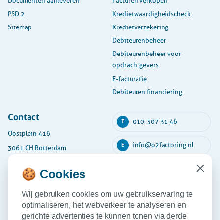
Documenten aanleveren
Facturen verkopen
PSD 2
Kredietwaardigheidscheck
Sitemap
Kredietverzekering
Debiteurenbeheer
Debiteurenbeheer voor
opdrachtgevers
E-facturatie
Debiteuren financiering
Contact
010-307 31 46
T
Oostplein 416
info@o2factoring.nl
E
3061 CH Rotterdam
KVK: 54135591
🍪 Cookies
Close
Maandag
08:30 - 17:30
Wij gebruiken cookies om uw gebruikservaring te
Dinsdag
08:30 - 17:30
optimaliseren, het webverkeer te analyseren en
Woensdag
08:30 - 17:30
gerichte advertenties te kunnen tonen via derde