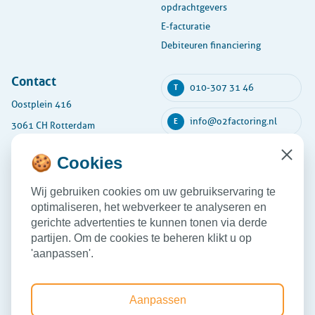
opdrachtgevers
E-facturatie
Debiteuren financiering
Contact
010-307 31 46
T
Oostplein 416
info@o2factoring.nl
E
3061 CH Rotterdam
KVK: 54135591
🍪 Cookies
Close
Maandag
08:30 - 17:30
Wij gebruiken cookies om uw gebruikservaring te
Dinsdag
08:30 - 17:30
optimaliseren, het webverkeer te analyseren en
Woensdag
08:30 - 17:30
gerichte advertenties te kunnen tonen via derde
partijen. Om de cookies te beheren klikt u op
Donderdag
08:30 - 17:30
'aanpassen'.
Vrijdag
08:30 - 17:30
Aanpassen