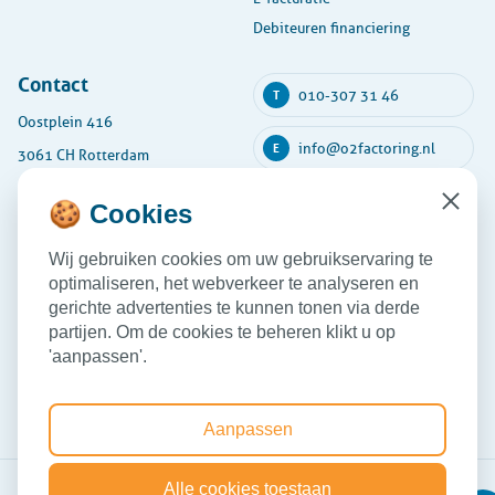
Debiteuren financiering
Contact
010-307 31 46
T
Oostplein 416
info@o2factoring.nl
E
3061 CH Rotterdam
KVK: 54135591
🍪 Cookies
Close
Maandag
08:30 - 17:30
Wij gebruiken cookies om uw gebruikservaring te
Dinsdag
08:30 - 17:30
optimaliseren, het webverkeer te analyseren en
Woensdag
08:30 - 17:30
gerichte advertenties te kunnen tonen via derde
partijen. Om de cookies te beheren klikt u op
Donderdag
08:30 - 17:30
'aanpassen'.
Vrijdag
08:30 - 17:30
Aanpassen
Alle cookies toestaan