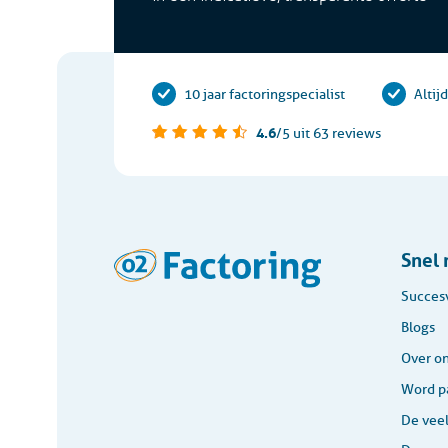
10 jaar factoringspecialist
Altij
4.6
/5
uit 63 reviews
Snel 
Succes
Blogs
Over o
Word pa
De vee