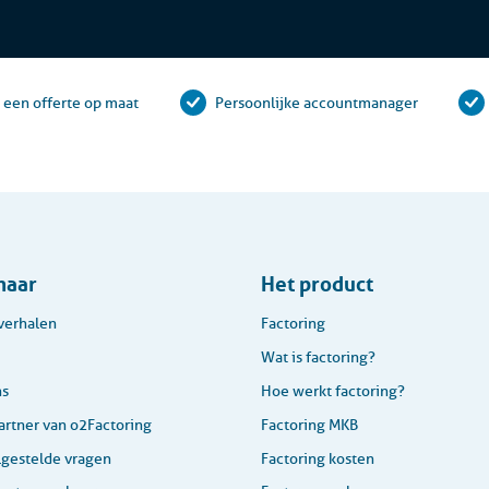
d een offerte op maat
Persoonlijke accountmanager
naar
Het product
verhalen
Factoring
Wat is factoring?
ns
Hoe werkt factoring?
rtner van o2Factoring
Factoring MKB
lgestelde vragen
Factoring kosten