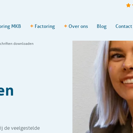
+
+
oring MKB
Factoring
Over ons
Blog
Contact
schriften downloaden
en
g
ij de veelgestelde