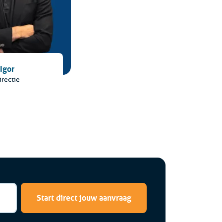
Igor
irectie
Start direct jouw aanvraag