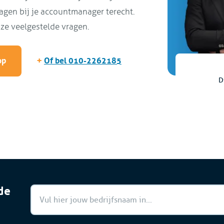
ragen bij je accountmanager terecht.
ze veelgestelde vragen.
+
op
Of bel 010-2262185
D
de