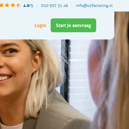
4.6
/5
010-307 31 46
info@o2factoring.nl
Login
Start je aanvraag