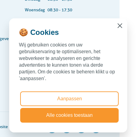
Woensdag
08:30 - 17:30
Donderdag
08:30 - 17:30
Close
🍪 Cookies
Vrijdag
08:30 - 17:30
gevers
Wij gebruiken cookies om uw
010-307 31 46
T
gebruikservaring te optimaliseren, het
webverkeer te analyseren en gerichte
info@o2factoring.nl
E
advertenties te kunnen tonen via derde
partijen. Om de cookies te beheren klikt u op
'aanpassen'.
Aanpassen
Alle cookies toestaan
site by
Webtraders