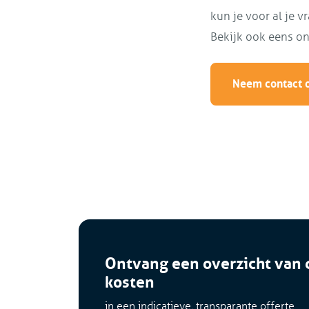
kun je voor al je v
Bekijk ook eens on
Neem contact 
Ontvang een overzicht van 
kosten
in een indicatieve, transparante offerte