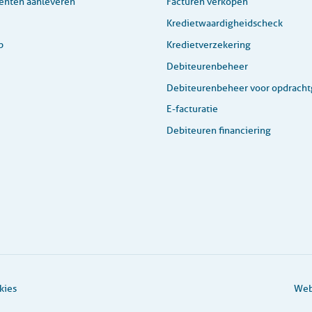
nten aanleveren
Facturen verkopen
Kredietwaardigheidscheck
p
Kredietverzekering
Debiteurenbeheer
Debiteurenbeheer voor opdracht
E-facturatie
Debiteuren financiering
kies
Web