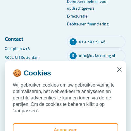
Debiteurenbeheer voor
opdrachtgevers
E-facturatie
Debiteuren financiering
Contact
010-307 31 46
T
Oostplein 416
info@o2factoring.nl
E
3061 CH Rotterdam
KVK: 54135591
🍪 Cookies
Close
Maandag
08:30 - 17:30
Wij gebruiken cookies om uw gebruikservaring te
Dinsdag
08:30 - 17:30
optimaliseren, het webverkeer te analyseren en
Woensdag
08:30 - 17:30
gerichte advertenties te kunnen tonen via derde
partijen. Om de cookies te beheren klikt u op
Donderdag
08:30 - 17:30
'aanpassen'.
Vrijdag
08:30 - 17:30
Aanpassen